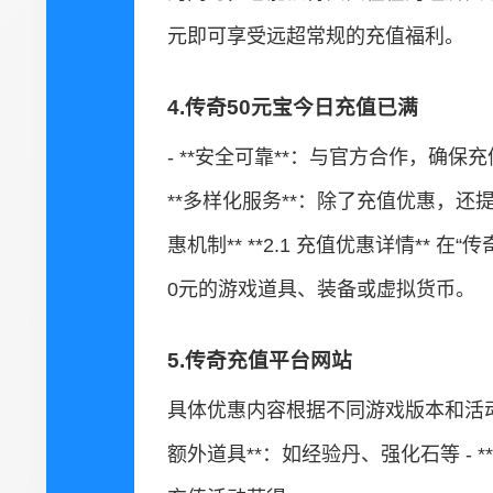
元即可享受远超常规的充值福利。
4.传奇50元宝今日充值已满
- **安全可靠**：与官方合作，确保
**多样化服务**：除了充值优惠，还
惠机制** **2.1 充值优惠详情**
0元的游戏道具、装备或虚拟货币。
5.传奇充值平台网站
具体优惠内容根据不同游戏版本和活动
额外道具**：如经验丹、强化石等 - *