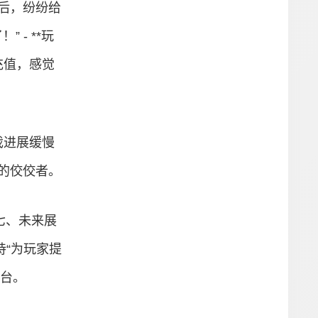
”后，纷纷给
 - **玩
台充值，感觉
游戏进展缓慢
的佼佼者。
七、未来展
持“为玩家提
平台。