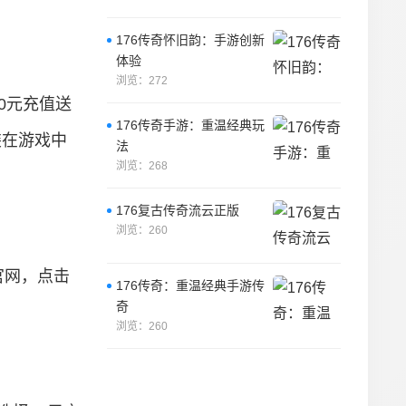
176传奇怀旧韵：手游创新
体验
浏览：272
50元充值送
176传奇手游：重温经典玩
装在游戏中
法
浏览：268
176复古传奇流云正版
浏览：260
台官网，点击
176传奇：重温经典手游传
奇
浏览：260