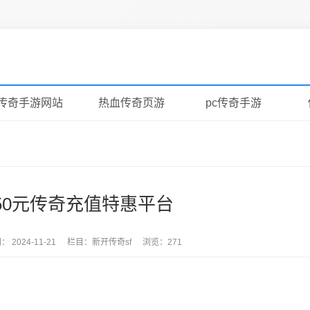
传奇手游网站
热血传奇页游
pc传奇手游
50元传奇充值特惠平台
期：
2024-11-21
栏目：
新开传奇sf
浏览：271