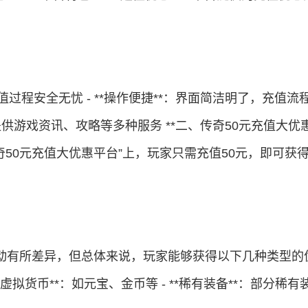
充值过程安全无忧 - **操作便捷**：界面简洁明了，充值流程
提供游戏资讯、攻略等多种服务 **二、传奇50元充值大优
 在“传奇50元充值大优惠平台”上，玩家只需充值50元，即可获
有所差异，但总体来说，玩家能够获得以下几种类型的优惠：
*虚拟货币**：如元宝、金币等 - **稀有装备**：部分稀