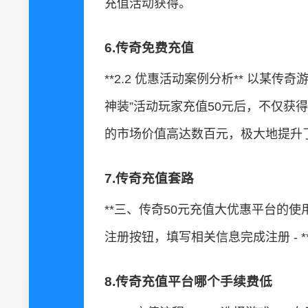
充值活动获得。
6.传奇免费充值
**2.2 优惠活动案例分析** 以某
神装”活动玩家充值50元后，不仅获
的市场价值高达数百元，极大地提升
7.传奇充值套路
**三、传奇50元充值大优惠平台的使用指南
注册按钮，填写相关信息完成注册 - 
8.传奇充值平台哪个手续费低