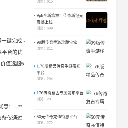
浏览：615
9pk全新篇章：传奇新纪元
震撼上线
浏览：609
一键完成 -
99版传奇手游珍藏宝盒
浏览：311
惠平台的优
得价值远超5
1.76版精品传奇手游发布
平台
浏览：294
176传奇复古专属发布平台
浏览：281
 - **
50元传奇充值特惠平台
有装备仅通过
浏览：272