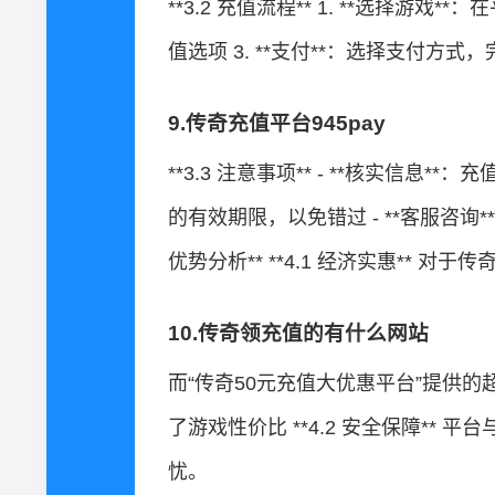
**3.2 充值流程** 1. **选择游戏
值选项 3. **支付**：选择支付方式
9.传奇充值平台945pay
**3.3 注意事项** - **核实信息
的有效期限，以免错过 - **客服咨询
优势分析** **4.1 经济实惠**
10.传奇领充值的有什么网站
而“传奇50元充值大优惠平台”提供
了游戏性价比 **4.2 安全保障*
忧。