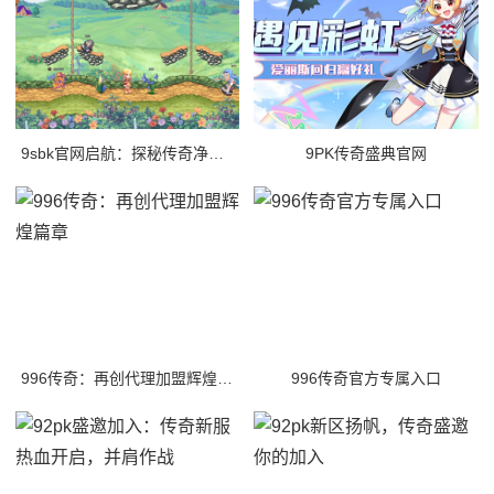
9sbk官网启航：探秘传奇净土之旅
9PK传奇盛典官网
996传奇：再创代理加盟辉煌篇章
996传奇官方专属入口