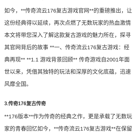
如今，**传奇流云176复古游戏官网**的重磅推出，让
这份经典得以延续，再次点燃了无数玩家的热血激情
本文将带您深入了解这款复古游戏的魅力所在，探寻
其官网背后的故事 **一、传奇流云176复古游戏：经
典再现** **1.1 游戏背景回顾** 传奇游戏自2001年面
世以来，凭借其独特的玩法和深厚的文化底蕴，迅速
风靡全国。
3.传奇176复古传奇
**176版本**作为传奇的经典之作，更是承载了无数玩
家的青春回忆如今，**传奇流云176复古游戏**在保留