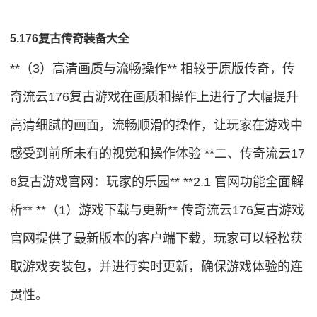
5.176复古传奇装备大全
**（3）高清画质与流畅操作** 相较于原版传奇，传
奇流云176复古游戏在画质和操作上进行了大幅提升
高清细腻的画面，流畅顺滑的操作，让玩家在游戏中
感受到前所未有的视觉和操作体验 **二、传奇流云17
6复古游戏官网：玩家的乐园** **2.1 官网功能全面解
析** **（1）游戏下载与更新** 传奇流云176复古游戏
官网提供了最新版本的客户端下载，玩家可以轻松获
取游戏安装包，并进行实时更新，确保游戏体验的连
贯性。