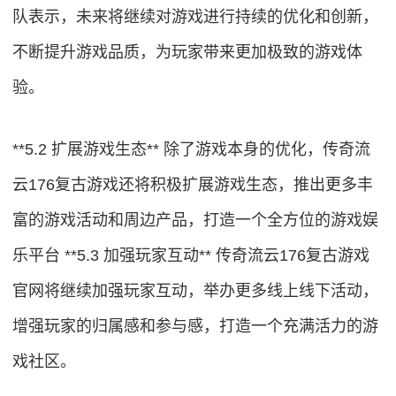
队表示，未来将继续对游戏进行持续的优化和创新，
不断提升游戏品质，为玩家带来更加极致的游戏体
验。
**5.2 扩展游戏生态** 除了游戏本身的优化，传奇流
云176复古游戏还将积极扩展游戏生态，推出更多丰
富的游戏活动和周边产品，打造一个全方位的游戏娱
乐平台 **5.3 加强玩家互动** 传奇流云176复古游戏
官网将继续加强玩家互动，举办更多线上线下活动，
增强玩家的归属感和参与感，打造一个充满活力的游
戏社区。