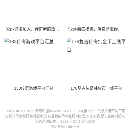
92pk盛邀加入：传奇新服热血开启，并肩作战
92pk新区扬帆，传奇盛邀你的加入
333传奇游戏平台汇总
176复古传奇纯金币上线平台
COPYRIGHT 2023 传奇私服(WWW.024MALL.CN),推出一个为散人而开的三职
业新开传奇私服游戏版本,还有最新的传奇私服网站登入器下载,是玩家绝对没玩
过的游戏版本。 2023
苏ICP12345678
XML地图
百度一下