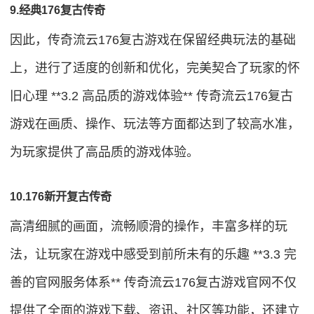
9.经典176复古传奇
因此，传奇流云176复古游戏在保留经典玩法的基础
上，进行了适度的创新和优化，完美契合了玩家的怀
旧心理 **3.2 高品质的游戏体验** 传奇流云176复古
游戏在画质、操作、玩法等方面都达到了较高水准，
为玩家提供了高品质的游戏体验。
10.176新开复古传奇
高清细腻的画面，流畅顺滑的操作，丰富多样的玩
法，让玩家在游戏中感受到前所未有的乐趣 **3.3 完
善的官网服务体系** 传奇流云176复古游戏官网不仅
提供了全面的游戏下载、资讯、社区等功能，还建立