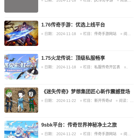
日期：
2024-11-18
栏目：
pc传奇手游
阅读：675
1.76传奇手游：优选上线平台
日期：
2024-11-18
栏目：
传奇手游网站
阅读：705
1.75火龙传说：顶级私服畅享
日期：
2024-11-18
栏目：
私服传奇开区表
阅读：
《迷失传奇》梦想集团匠心新作震撼登场
日期：
2024-11-22
栏目：
新开传奇sf
阅读：617
9sbk平台：传奇世界神秘净土之旅
日期：
2024-11-22
栏目：
传奇手游网站
阅读：656